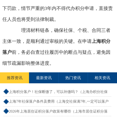
下罚款，情节严重的3年内不得代办积分申请，直接责
任人员也将受到法律制裁。
理清材料链条，确保社保、个税、合同三者
主体一致，是顺利通过审核的关键。在申请
上海积分
落户
前，务必自查过往履历中的断点与疑点，避免因
细节疏漏影响整体进度。
推荐资讯
最新资讯
热门资讯
相关资讯
上海积分落户！社保断缴了，可以补缴吗？（上海办积分社保
断交需要重新计算吗）
上海7年社保落户条件及费用（上海交社保满7年,一定可以落户
吗？）
2026年上海居住证积分落户政策有哪些（上海市居住证积分落