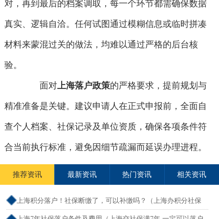
对，再到最后的档案调取，每一个环节都需确保数据
真实、逻辑自洽。任何试图通过模糊信息或临时拼凑
材料来蒙混过关的做法，均难以通过严格的后台核
验。
面对
上海落户政策
的严格要求，提前规划与
精准准备是关键。建议申请人在正式申报前，全面自
查个人档案、社保记录及单位资质，确保各项条件符
合当前执行标准，避免因细节疏漏而延误办理进程。
推荐资讯
最新资讯
热门资讯
相关资讯
上海积分落户！社保断缴了，可以补缴吗？（上海办积分社保
断交需要重新计算吗）
上海7年社保落户条件及费用（上海交社保满7年,一定可以落户