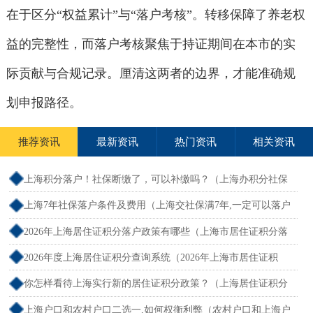
在于区分“权益累计”与“落户考核”。转移保障了养老权
益的完整性，而落户考核聚焦于持证期间在本市的实
际贡献与合规记录。厘清这两者的边界，才能准确规
划申报路径。
推荐资讯
最新资讯
热门资讯
相关资讯
上海积分落户！社保断缴了，可以补缴吗？（上海办积分社保
断交需要重新计算吗）
上海7年社保落户条件及费用（上海交社保满7年,一定可以落户
吗？）
2026年上海居住证积分落户政策有哪些（上海市居住证积分落
户政策2026年）
2026年度上海居住证积分查询系统（2026年上海市居住证积
分）
你怎样看待上海实行新的居住证积分政策？（上海居住证积分
新规）
上海户口和农村户口二选一,如何权衡利弊（农村户口和上海户