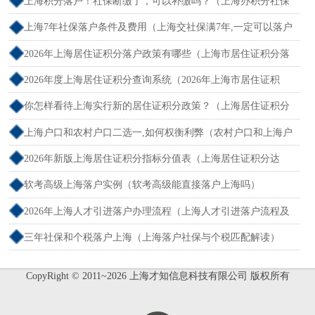
上海积分落户！社保断缴了，可以补缴吗？（上海办积分社保
断交需要重新计算吗）
上海7年社保落户条件及费用（上海交社保满7年,一定可以落户
吗？）
2026年上海居住证积分落户政策有哪些（上海市居住证积分落
户政策2026年）
2026年度上海居住证积分查询系统（2026年上海市居住证积
分）
你怎样看待上海实行新的居住证积分政策？（上海居住证积分
新规）
上海户口和农村户口二选一,如何权衡利弊（农村户口和上海户
口哪个值钱）
2026年新版上海居住证积分指标分值表（上海居住证积分达
标）
软考高级上海落户实例（软考高级能直接落户上海吗）
2026年上海人才引进落户办理流程（上海人才引进落户流程及
所需时间）
三年社保和个税落户上海（上海落户社保与个税匹配解读）
CopyRight © 2011~2026 上海才知信息科技有限公司 版权所有