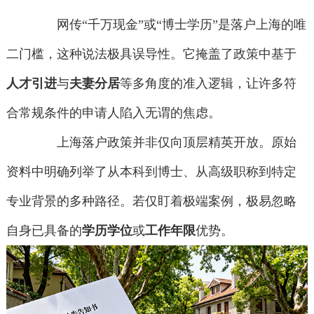
网传“千万现金”或“博士学历”是落户上海的唯
二门槛，这种说法极具误导性。它掩盖了政策中基于
人才引进
与
夫妻分居
等多角度的准入逻辑，让许多符
合常规条件的申请人陷入无谓的焦虑。
上海落户政策并非仅向顶层精英开放。原始
资料中明确列举了从本科到博士、从高级职称到特定
专业背景的多种路径。若仅盯着极端案例，极易忽略
自身已具备的
学历学位
或
工作年限
优势。