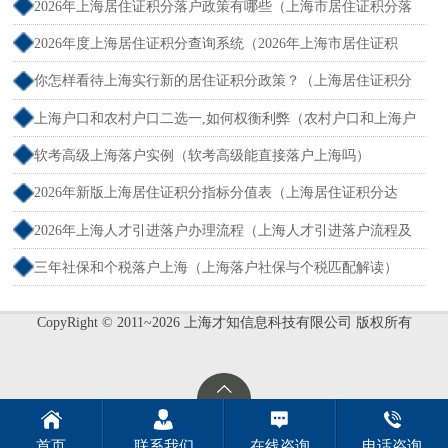
吗？）
2026年上海居住证积分落户政策有哪些（上海市居住证积分落
户政策2026年）
2026年度上海居住证积分查询系统（2026年上海市居住证积
分）
你怎样看待上海实行新的居住证积分政策？（上海居住证积分
新规）
上海户口和农村户口二选一,如何权衡利弊（农村户口和上海户
口哪个值钱）
软考高级上海落户实例（软考高级能直接落户上海吗）
2026年新版上海居住证积分指标分值表（上海居住证积分达
标）
2026年上海人才引进落户办理流程（上海人才引进落户流程及
所需时间）
三年社保和个税落户上海（上海落户社保与个税匹配解读）
CopyRight © 2011~2026 上海才知信息科技有限公司 版权所有
首页
联系我们
在线咨询
电话咨询