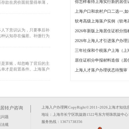
你怎样看待上海实行新的居住
万存款在房价面前显得单薄，
软考高级上海落户实例（软考
多人下意识认为，只要事后补
2026年新版上海居住证积分
这种认知存在偏差。补缴行为
三年社保和个税落户上海（上
居住证积分申报材料造假（居
反应是算账，却忽略了背后的主
名单才是前置条件。上海落户
上海人才落户办理状态待预审
人才引进政策
差，经常让人在社保和年限上
并非所有证书都能直接兑现户
上海入户办理网
CopyRight © 2011~2026 上
居转户咨询
地址：上海市长宁区凯旋路1522号东方明珠凯旋中心1
见问题
需材料详解
服务热线：13671738356
策法规