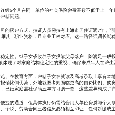
续6个月在同一单位的社会保险缴费基数不低于上一年
决户籍问题。
的落户方式。持证人员需持有上海市居住证满7年，期间
技师以上职业资格，且专业工种对应。这一路径强调长期
定性。继子女或收养子女投靠父母落户，除满足一般投
策体现了对家庭结构稳定性的重视，确保未成年人在沪生
。在教育方面，户籍子女在就读及高考录取上享有本地
保报销比例优势，外地就医者则面临更高的自费比例。购
购，已婚家庭需社保满五年方可购一套。这些差异构成了
捷的通道，但具体执行仍需结合用人单位资质与个人条
保、个税、劳动合同三者信息必须相互印证，任何断缴或