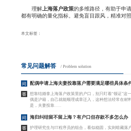
理解
上海落户政策
的多维路径，有助于申
都有明确的量化指标。避免盲目跟风，精准对
本文标签：
常见问题解答
/ Problem solution
配偶申请上海夫妻投靠落户需要满足哪些具体条
想靠结婚拿上海落户政策里的户口，别只盯着“领证”这
偶是沪籍，自己就能顺理成章迁入，这种想法经常在材
是，夫妻投靠......
海归纠结留不留上海？有户口但存款不多怎么办
护理研究生与IT程序员的组合，看似稳固，实则暗藏落