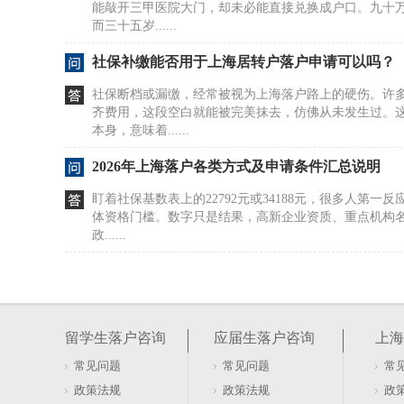
能敲开三甲医院大门，却未必能直接兑换成户口。九十
而三十五岁......
社保补缴能否用于上海居转户落户申请可以吗？
社保断档或漏缴，经常被视为上海落户路上的硬伤。许
齐费用，这段空白就能被完美抹去，仿佛从未发生过。
本身，意味着......
2026年上海落户各类方式及申请条件汇总说明
盯着社保基数表上的22792元或34188元，很多人第一
体资格门槛。数字只是结果，高新企业资质、重点机构
政......
哪些证书能直接落户上海？海归与留学生需关注
很多人盯着软考证书，觉得拿证就能落户。这种理解偏
栽跟头。上海落户政策对专业技术资格有明确界定，但
留学生落户咨询
应届生落户咨询
上海
籍红利。关键......
常见问题
常见问题
常
上海居住证积分申请流程有哪些？办理步骤与所
政策法规
政策法规
政