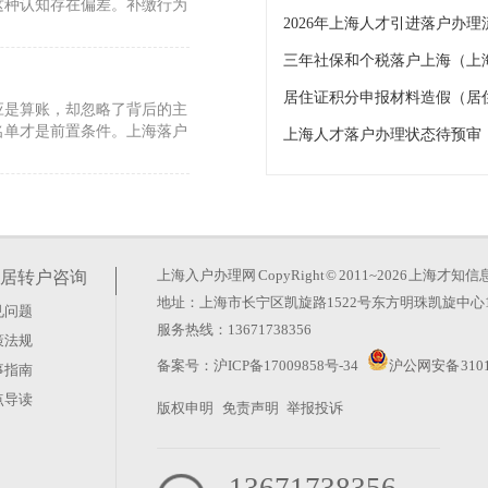
这种认知存在偏差。补缴行为
三年社保和个税落户上海（上
居住证积分申报材料造假（居
反应是算账，却忽略了背后的主
名单才是前置条件。上海落户
上海人才落户办理状态待预审
人才引进政策
差，经常让人在社保和年限上
并非所有证书都能直接兑现户
上海入户办理网
CopyRight © 2011~2026 上
居转户咨询
地址：上海市长宁区凯旋路1522号东方明珠凯旋中心1
见问题
需材料详解
服务热线：13671738356
策法规
接提交。其实不然，主体资格
备案号：
沪ICP备17009858号-34
沪公网安备 3101
事指南
前置硬门槛。持证人需满足合
点导读
版权申明
免责声明
举报投诉