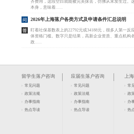
齐费用，这段空白就能被完美抹去，仿佛从未发生过。
本身，意味着......
2026年上海落户各类方式及申请条件汇总说明
盯着社保基数表上的22792元或34188元，很多人第一
体资格门槛。数字只是结果，高新企业资质、重点机构
政......
哪些证书能直接落户上海？海归与留学生需关注
很多人盯着软考证书，觉得拿证就能落户。这种理解偏
栽跟头。上海落户政策对专业技术资格有明确界定，但
留学生落户咨询
应届生落户咨询
上海
籍红利。关键......
常见问题
常见问题
常
上海居住证积分申请流程有哪些？办理步骤与所
政策法规
政策法规
政
申请积分落户上海，不少人卡在第一步：以为个人能直
办事指南
办事指南
办
有明确界限，搞错方向只会徒增时间成本。单位注册是
热点导读
热点导读
热
法稳定居住、......