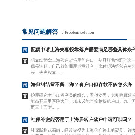
常见问题解答
/ Problem solution
配偶申请上海夫妻投靠落户需要满足哪些具体条
想靠结婚拿上海落户政策里的户口，别只盯着“领证”这
偶是沪籍，自己就能顺理成章迁入，这种想法经常在材
是，夫妻投靠......
海归纠结留不留上海？有户口但存款不多怎么办
护理研究生与IT程序员的组合，看似稳固，实则暗藏落
能敲开三甲医院大门，却未必能直接兑换成户口。九十
而三十五岁......
社保补缴能否用于上海居转户落户申请可以吗？
社保断档或漏缴，经常被视为上海落户路上的硬伤。许